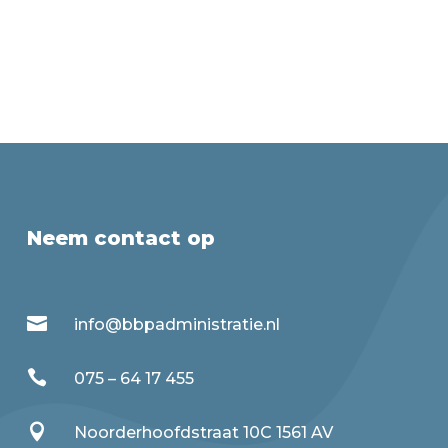
Neem contact op

info@bbpadministratie.nl

075 – 64 17 455

Noorderhoofdstraat 10C 1561 AV