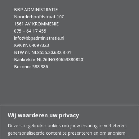
BBP ADMINISTRATIE
Noorderhoofdstraat 10C
1561 AV KROMMENIE
075 – 64 17 455
info@bbpadministratie.nl
KvK nr. 64097323
BTW nr. NL8555.20.632.B.01
Bankrek.nr NL26INGB0653880820
Beconnr 588.386
Wij waarderen uw privacy
Deze site gebruikt cookies om jouw ervaring te verbeteren,
Home
Diensten
Administratie
gepersonaliseerde content te presenteren en om anoniem
Jaarrekening
Fiscaal
Verzekeringen