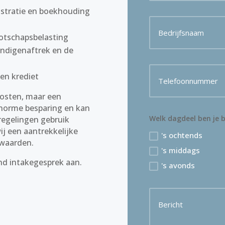
istratie en boekhouding
otschapsbelasting
tandigenaftrek en de
 en krediet
kosten, maar een
enorme besparing en kan
Welk dagdeel ben je 
 regelingen gebruik
ij een aantrekkelijke
's ochtends
rwaarden.
's middags
end intakegesprek aan.
's avonds