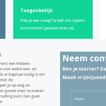
Toegankelijk
Heb je een vraag? Je belt ons tijdens
kantooruren gewoon even op.
g.
Neem cont
ment een heldere
Ben je starter? D
en met welke wet- en
ls er kapitaal nodig is om
Maak vrijblijvend
e met de
lpen je op weg en
een goede start te maken
vulling kunt zien gaan.
e: